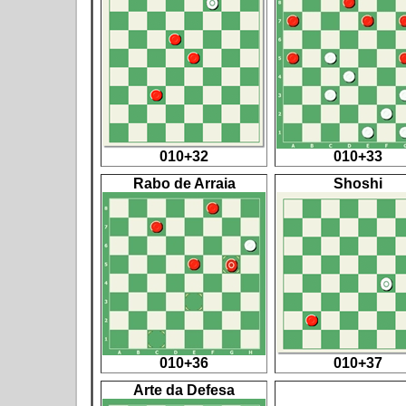
010+32
010+33
Rabo de Arraia
Shoshi
010+36
010+37
Arte da Defesa