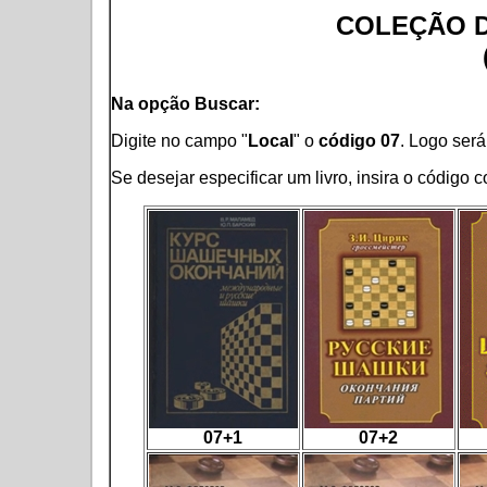
COLEÇÃO D
Na opção Buscar:
Digite no campo "
Local
" o
código 07
. Logo será 
Se desejar especificar um livro, insira o código
07+1
07+2