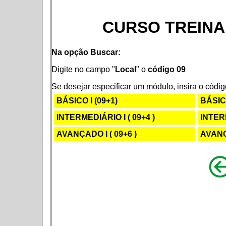
CURSO TREIN
Na opção Buscar:
Digite no campo "
Local
" o
código 09
Se desejar especificar um módulo, insira o códi
BÁSICO I (09+1)
BÁSICO
INTERMEDIÁRIO I ( 09+4 )
INTERM
AVANÇADO I ( 09+6 )
AVANÇA