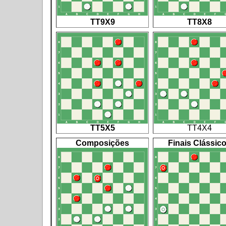
TT9X9
TT8X8
TT5X5
TT4X4
Composições
Finais Clássic