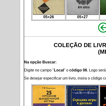
05+26
05+27
COLEÇÃO DE LIV
(M
Na opção Buscar:
Digite no campo "
Local
" o
código 06
. Logo será 
Se desejar especificar um livro, insira o código