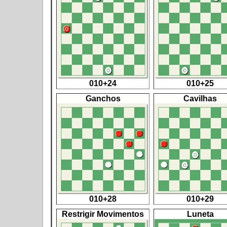
010+24
010+25
Ganchos
Cavilhas
010+28
010+29
Restrigir Movimentos
Luneta