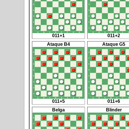
011+1
011+2
Ataque B4
Ataque G5
011+5
011+6
Belga
Blinder