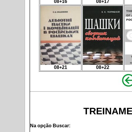
08+16
08+17
08+21
08+22
TREINAME
Na opção Buscar: