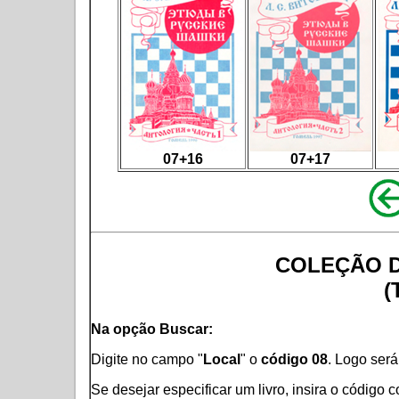
07+16
07+17
COLEÇÃO D
(
Na opção Buscar:
Digite no campo "
Local
" o
código 08
. Logo será 
Se desejar especificar um livro, insira o código