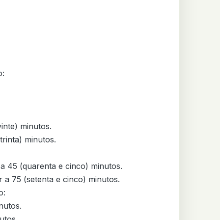
:

:
