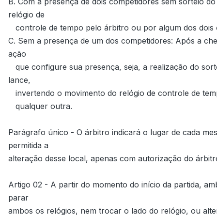
B. Com a presença de dois competidores sem sorteio do l
relógio de

   controle de tempo pelo árbitro ou por algum dos dois competidores.

C. Sem a presença de um dos competidores: Após a cheg
ação

   que configure sua presença, seja, a realização do sorteio do lance inicial, realizando seu primeiro 
lance,

   invertendo o movimento do relógio de controle de tempo, início do preenchimento da planilha ou

   qualquer outra.

Parágrafo único - O árbitro indicará o lugar de cada mes
permitida a

alteração desse local, apenas com autorização do árbitr
Artigo 02 - A partir do momento do início da partida, am
parar

ambos os relógios, nem trocar o lado do relógio, ou alte