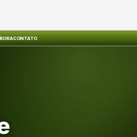
URORA
CONTATO
e