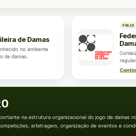
FMJD
Fede
ileira de Damas
Dam
onhecido no ambiente
Conteú
go de damas.
regula
Contin
20
tante na estrutura organizacional do jogo de damas no 
competições, arbitragem, organização de eventos e cond